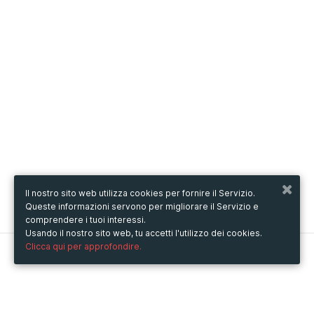
Il nostro sito web utilizza cookies per fornire il Servizio.
Queste informazioni servono per migliorare il Servizio e
comprendere i tuoi interessi.
Usando il nostro sito web, tu accetti l'utilizzo dei cookies.
Clicca qui per approfondire.
Metooo
Come funziona
Crea la tua pagina