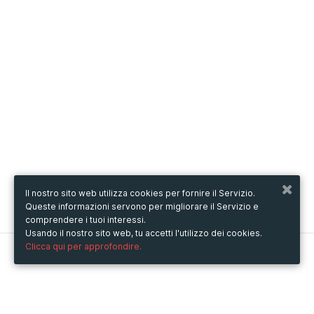
Il nostro sito web utilizza cookies per fornire il Servizio.
Queste informazioni servono per migliorare il Servizio e
comprendere i tuoi interessi.
Usando il nostro sito web, tu accetti l'utilizzo dei cookies.
Clicca qui per approfondire.
Metooo
Come funziona
Crea la tua pagina