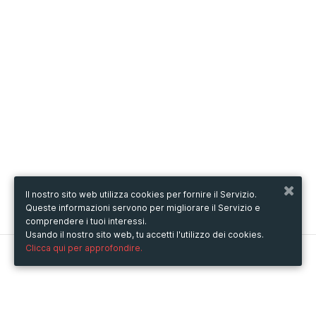
Il nostro sito web utilizza cookies per fornire il Servizio.
Queste informazioni servono per migliorare il Servizio e
comprendere i tuoi interessi.
Usando il nostro sito web, tu accetti l'utilizzo dei cookies.
Clicca qui per approfondire.
Metooo
Come funziona
Crea la tua pagina