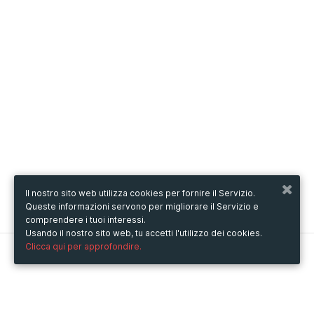
Il nostro sito web utilizza cookies per fornire il Servizio.
Queste informazioni servono per migliorare il Servizio e
comprendere i tuoi interessi.
Usando il nostro sito web, tu accetti l'utilizzo dei cookies.
Clicca qui per approfondire.
Metooo
Come funziona
Crea la tua pagina