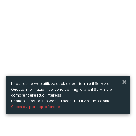
Il nostro sito web utilizza cookies per fornire il Servizio.
Queste informazioni servono per migliorare il Servizio e
comprendere i tuoi interessi.
Usando il nostro sito web, tu accetti l'utilizzo dei cookies.
Clicca qui per approfondire.
Metooo
Come funziona
Crea la tua pagina