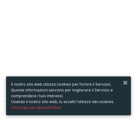
Il nostro sito web utilizza cookies per fornire il Servizio.
Queste informazioni servono per migliorare il Servizio e
comprendere i tuoi interessi.
Usando il nostro sito web, tu accetti l'utilizzo dei cookies.
Clicca qui per approfondire.
Metooo
Come funziona
Crea la tua pagina