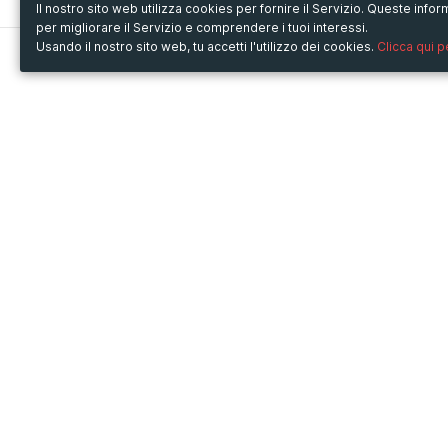
Il nostro sito web utilizza cookies per fornire il Servizio. Queste inf
per migliorare il Servizio e comprendere i tuoi interessi.
Usando il nostro sito web, tu accetti l'utilizzo dei cookies.
Clicca qui 
Metooo
Usa Metooo per
Come funziona
Fiere e Business
Crea la tua pagina
Conferenze e Congressi
Invita i contatti
Workshop e Corsi
Vendi i biglietti
Cultura
Racconta il tuo evento
Mostre e rassegne
Intrattenimento
Festival e Concerti
Non-profit
Crowdfunding
Sport
© Copyright 2013-2020 Metooo s.r.l.