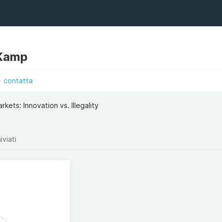
Kamp
contatta
kets: Innovation vs. Illegality
iviati