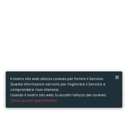
Il nostro sito web utilizza cookies per fornire il Servizio.
Queste informazioni servono per migliorare il Servizio e
comprendere i tuoi interessi.
Usando il nostro sito web, tu accetti l'utilizzo dei cookies.
Clicca qui per approfondire.
Metooo
Come funziona
Crea la tua pagina