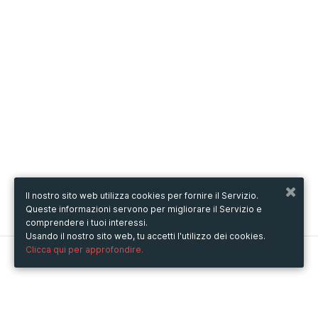
Il nostro sito web utilizza cookies per fornire il Servizio.
Queste informazioni servono per migliorare il Servizio e
comprendere i tuoi interessi.
Usando il nostro sito web, tu accetti l'utilizzo dei cookies.
Clicca qui per approfondire.
Metooo
Come funziona
Crea la tua pagina