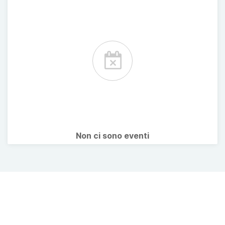
Non ci sono eventi