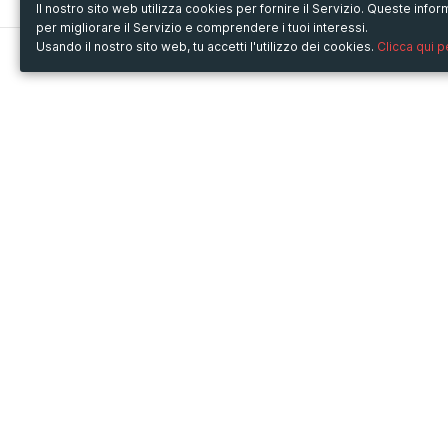
Il nostro sito web utilizza cookies per fornire il Servizio. Queste inf
per migliorare il Servizio e comprendere i tuoi interessi.
Usando il nostro sito web, tu accetti l'utilizzo dei cookies.
Clicca qui 
Metooo
Usa Metooo per
Come funziona
Fiere e Business
Crea la tua pagina
Conferenze e Congressi
Invita i contatti
Workshop e Corsi
Vendi i biglietti
Cultura
Racconta il tuo evento
Mostre e rassegne
Intrattenimento
Festival e Concerti
Non-profit
Crowdfunding
Sport
© Copyright 2013-2020 Metooo s.r.l.