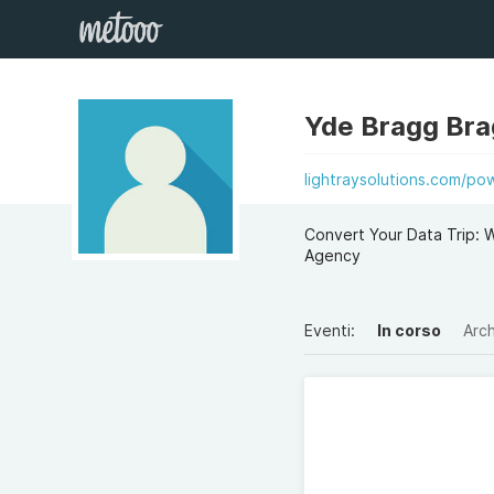
Yde Bragg Br
lightraysolutions.com/pow
Convert Your Data Trip: 
Agency
Eventi:
In corso
Arch