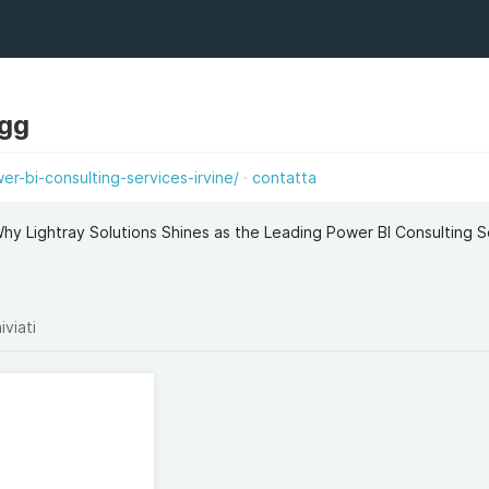
agg
er-bi-consulting-services-irvine/
contatta
Why Lightray Solutions Shines as the Leading Power BI Consulting S
iviati