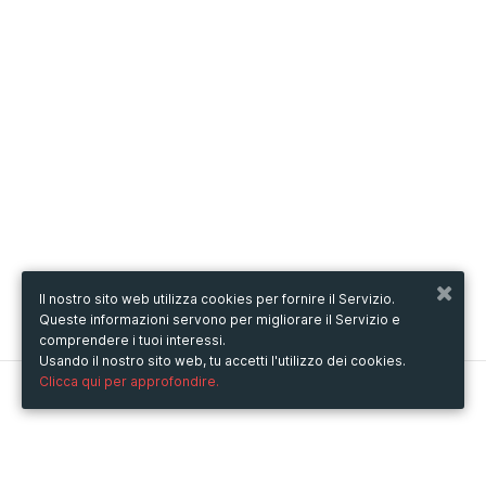
Il nostro sito web utilizza cookies per fornire il Servizio.
Queste informazioni servono per migliorare il Servizio e
comprendere i tuoi interessi.
Usando il nostro sito web, tu accetti l'utilizzo dei cookies.
Clicca qui per approfondire.
Metooo
Come funziona
Crea la tua pagina