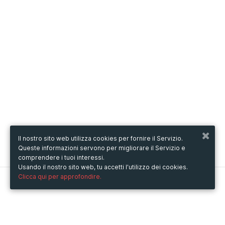
Il nostro sito web utilizza cookies per fornire il Servizio.
Queste informazioni servono per migliorare il Servizio e
comprendere i tuoi interessi.
Usando il nostro sito web, tu accetti l'utilizzo dei cookies.
Clicca qui per approfondire.
Metooo
Come funziona
Crea la tua pagina