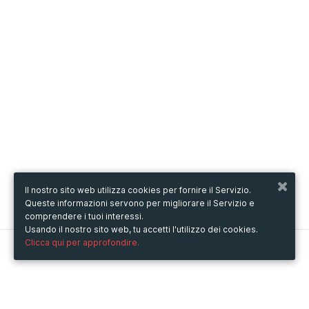
Il nostro sito web utilizza cookies per fornire il Servizio.
Queste informazioni servono per migliorare il Servizio e
comprendere i tuoi interessi.
Usando il nostro sito web, tu accetti l'utilizzo dei cookies.
Clicca qui per approfondire.
Metooo
Come funziona
Crea la tua pagina