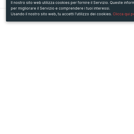
Il nostro sito web utilizza cookies per fornire il Servizio. Queste inf
per migliorare il Servizio e comprendere i tuoi interessi.
Usando il nostro sito web, tu accetti l'utilizzo dei cookies.
Clicca qui 
Metooo
Usa Metooo per
Come funziona
Fiere e Business
Crea la tua pagina
Conferenze e Congressi
Invita i contatti
Workshop e Corsi
Vendi i biglietti
Cultura
Racconta il tuo evento
Mostre e rassegne
Intrattenimento
Festival e Concerti
Non-profit
Crowdfunding
Sport
© Copyright 2013-2020 Metooo s.r.l.