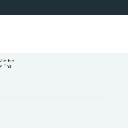
 Whether
w. This