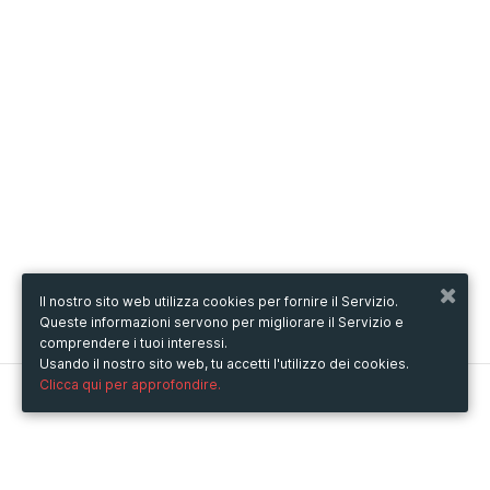
Il nostro sito web utilizza cookies per fornire il Servizio.
Queste informazioni servono per migliorare il Servizio e
comprendere i tuoi interessi.
Usando il nostro sito web, tu accetti l'utilizzo dei cookies.
Clicca qui per approfondire.
Metooo
Come funziona
Crea la tua pagina