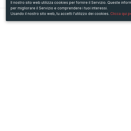
Il nostro sito web utilizza cookies per fornire il Servizio. Queste inf
per migliorare il Servizio e comprendere i tuoi interessi.
Usando il nostro sito web, tu accetti l'utilizzo dei cookies.
Clicca qui 
Metooo
Usa Metooo per
Come funziona
Fiere e Business
Crea la tua pagina
Conferenze e Congressi
Invita i contatti
Workshop e Corsi
Vendi i biglietti
Cultura
Racconta il tuo evento
Mostre e rassegne
Intrattenimento
Festival e Concerti
Non-profit
Crowdfunding
Sport
© Copyright 2013-2020 Metooo s.r.l.