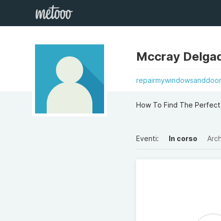
Mccray Delga
repairmywindowsanddoor
How To Find The Perfect
Eventi:
In corso
Arch