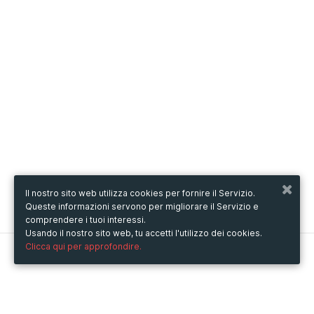
Il nostro sito web utilizza cookies per fornire il Servizio.
Queste informazioni servono per migliorare il Servizio e
comprendere i tuoi interessi.
Usando il nostro sito web, tu accetti l'utilizzo dei cookies.
Clicca qui per approfondire.
Metooo
Come funziona
Crea la tua pagina