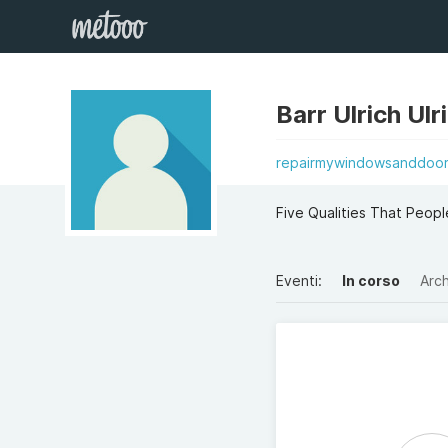
Barr Ulrich Ulr
repairmywindowsanddoors
Five Qualities That Peopl
Eventi:
In corso
Arch