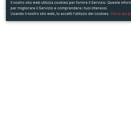
Il nostro sito web utilizza cookies per fornire il Servizio. Queste inf
per migliorare il Servizio e comprendere i tuoi interessi.
Usando il nostro sito web, tu accetti l'utilizzo dei cookies.
Clicca qui 
Metooo
Usa Metooo per
Come funziona
Fiere e Business
Crea la tua pagina
Conferenze e Congressi
Invita i contatti
Workshop e Corsi
Vendi i biglietti
Cultura
Racconta il tuo evento
Mostre e rassegne
Intrattenimento
Festival e Concerti
Non-profit
Crowdfunding
Sport
© Copyright 2013-2020 Metooo s.r.l.