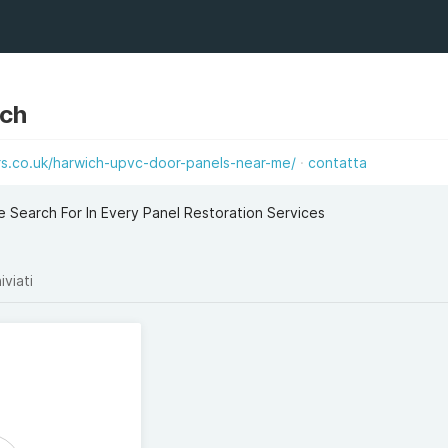
ich
.co.uk/harwich-upvc-door-panels-near-me/
contatta
e Search For In Every Panel Restoration Services
iviati