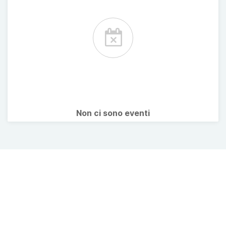
Non ci sono eventi