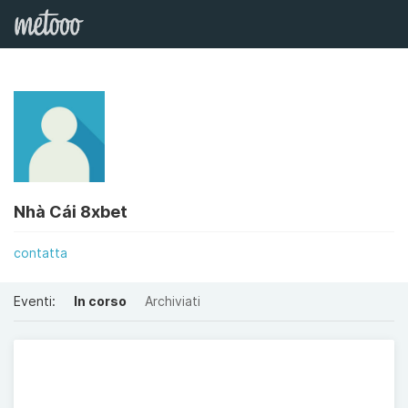
Nhà Cái 8xbet
contatta
Eventi:
In corso
Archiviati