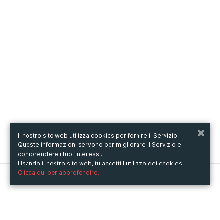
Il nostro sito web utilizza cookies per fornire il Servizio.
Queste informazioni servono per migliorare il Servizio e
comprendere i tuoi interessi.
Usando il nostro sito web, tu accetti l'utilizzo dei cookies.
Clicca qui per approfondire.
Metooo
Come funziona
Crea la tua pagina