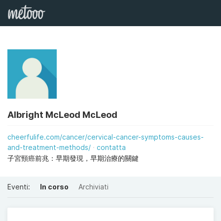
Albright McLeod McLeod
cheerfulife.com/cancer/cervical-cancer-symptoms-causes-
and-treatment-methods/
contatta
子宮頸癌前兆：早期發現，早期治療的關鍵
Eventi:
In corso
Archiviati