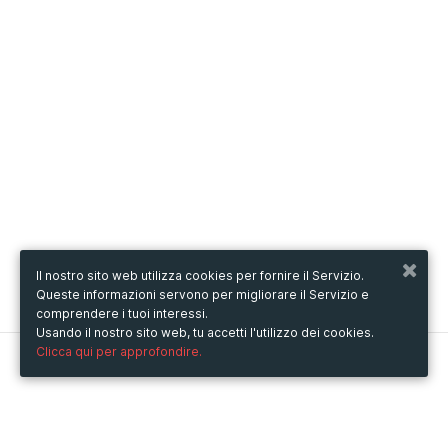
Il nostro sito web utilizza cookies per fornire il Servizio.
Queste informazioni servono per migliorare il Servizio e
comprendere i tuoi interessi.
Usando il nostro sito web, tu accetti l'utilizzo dei cookies.
Clicca qui per approfondire.
Metooo
Come funziona
Crea la tua pagina