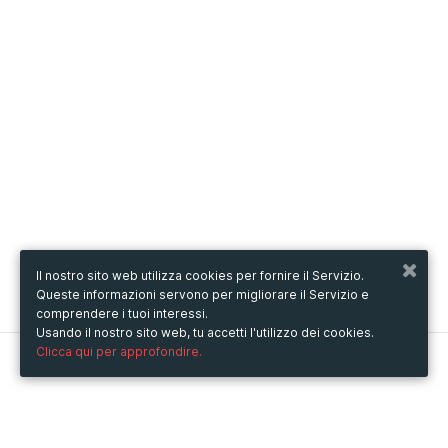
Il nostro sito web utilizza cookies per fornire il Servizio.
Queste informazioni servono per migliorare il Servizio e
comprendere i tuoi interessi.
Usando il nostro sito web, tu accetti l'utilizzo dei cookies.
Clicca qui per approfondire.
Metooo
Come funziona
Crea la tua pagina