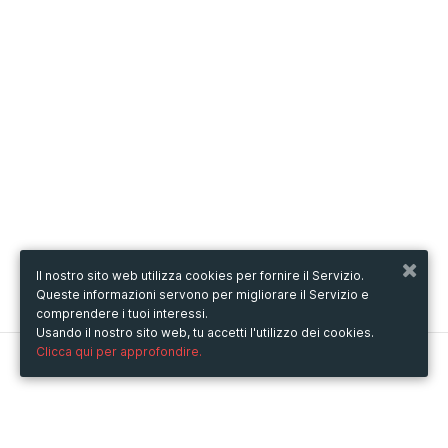
Il nostro sito web utilizza cookies per fornire il Servizio.
Queste informazioni servono per migliorare il Servizio e
comprendere i tuoi interessi.
Usando il nostro sito web, tu accetti l'utilizzo dei cookies.
Clicca qui per approfondire.
Metooo
Come funziona
Crea la tua pagina