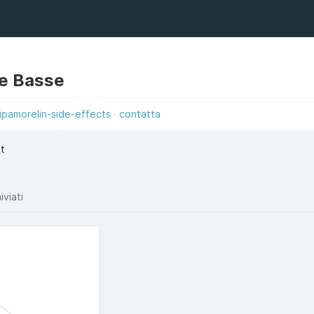
e Basse
ipamorelin-side-effects
contatta
et
iviati