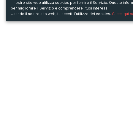
Il nostro sito web utilizza cookies per fornire il Servizio. Queste inf
per migliorare il Servizio e comprendere i tuoi interessi.
Usando il nostro sito web, tu accetti l'utilizzo dei cookies.
Clicca qui 
Metooo
Usa Metooo per
Come funziona
Fiere e Business
Crea la tua pagina
Conferenze e Congressi
Invita i contatti
Workshop e Corsi
Vendi i biglietti
Cultura
Racconta il tuo evento
Mostre e rassegne
Intrattenimento
Festival e Concerti
Non-profit
Crowdfunding
Sport
© Copyright 2013-2020 Metooo s.r.l.