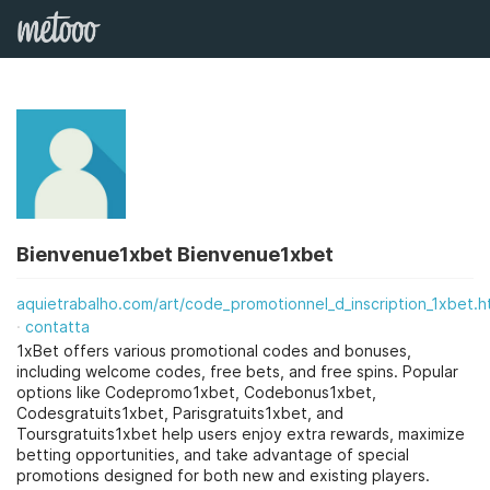
Bienvenue1xbet Bienvenue1xbet
aquietrabalho.com/art/code_promotionnel_d_inscription_1xbet.h
contatta
1xBet offers various promotional codes and bonuses,
including welcome codes, free bets, and free spins. Popular
options like Codepromo1xbet, Codebonus1xbet,
Codesgratuits1xbet, Parisgratuits1xbet, and
Toursgratuits1xbet help users enjoy extra rewards, maximize
betting opportunities, and take advantage of special
promotions designed for both new and existing players.