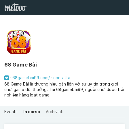
68 Game Bài
68gamebai99.com/
contatta
68 Game Bài là thương hiệu gắn liền với sự uy tín trong giới
chơi game đổi thưởng. Tại 68gamebai99, người chơi được trải
nghiệm hàng loạt game
Eventi:
In corso
Archiviati