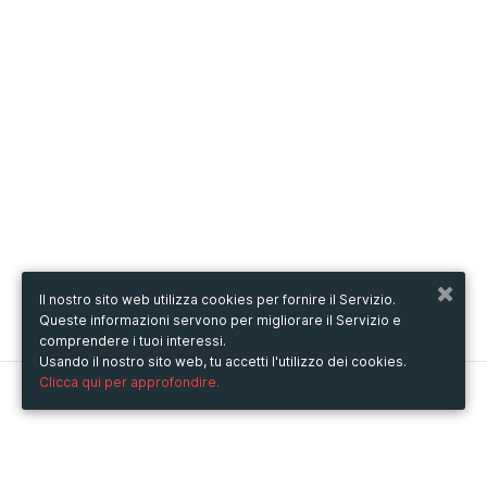
Il nostro sito web utilizza cookies per fornire il Servizio.
Queste informazioni servono per migliorare il Servizio e
comprendere i tuoi interessi.
Usando il nostro sito web, tu accetti l'utilizzo dei cookies.
Clicca qui per approfondire.
Metooo
Come funziona
Crea la tua pagina