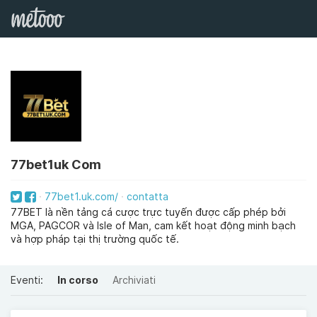
77bet1uk Com
77bet1.uk.com/
contatta
77BET là nền tảng cá cược trực tuyến được cấp phép bởi
MGA, PAGCOR và Isle of Man, cam kết hoạt động minh bạch
và hợp pháp tại thị trường quốc tế.
Eventi:
In corso
Archiviati