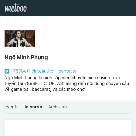
Ngô Minh Phụng
789bet1.club/author
contatta
Ngô Minh Phụng là biên tập viên chuyên mục casino trực
tuyến tại 789BET1.CLUB. Anh mang đến nội dung chuyên sâu
về game bài, baccarat, và các mẹo chơi
Eventi:
In corso
Archiviati