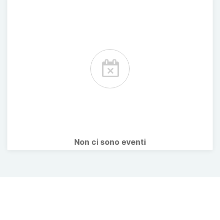
Non ci sono eventi