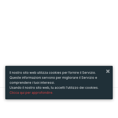
Il nostro sito web utilizza cookies per fornire il Servizio.
Queste informazioni servono per migliorare il Servizio e
comprendere i tuoi interessi.
Usando il nostro sito web, tu accetti l'utilizzo dei cookies.
Clicca qui per approfondire.
Metooo
Come funziona
Crea la tua pagina