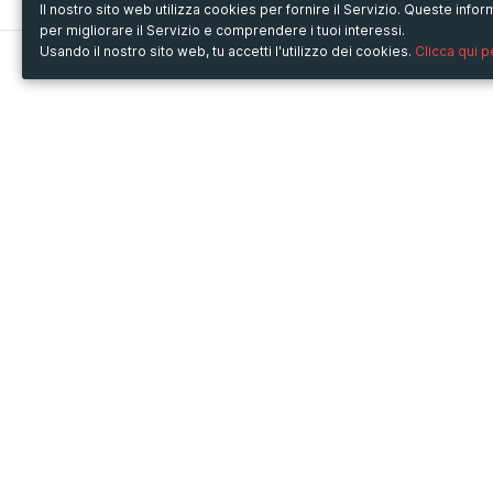
Il nostro sito web utilizza cookies per fornire il Servizio. Queste inf
per migliorare il Servizio e comprendere i tuoi interessi.
Usando il nostro sito web, tu accetti l'utilizzo dei cookies.
Clicca qui 
Metooo
Usa Metooo per
Come funziona
Fiere e Business
Crea la tua pagina
Conferenze e Congressi
Invita i contatti
Workshop e Corsi
Vendi i biglietti
Cultura
Racconta il tuo evento
Mostre e rassegne
Intrattenimento
Festival e Concerti
Non-profit
Crowdfunding
Sport
© Copyright 2013-2020 Metooo s.r.l.