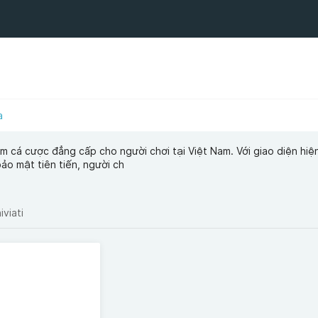
a
 cá cược đẳng cấp cho người chơi tại Việt Nam. Với giao diện hiện
ảo mật tiên tiến, người ch
iviati