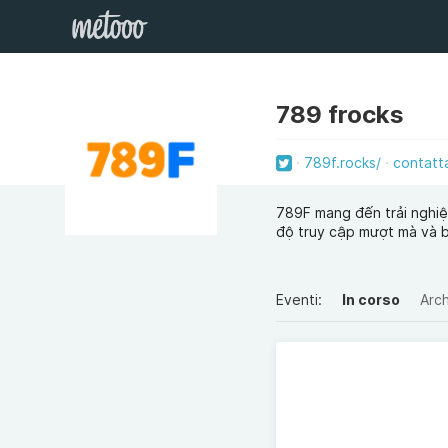
789 frocks
789f.rocks/
contatt
789F mang đến trải nghiệm
độ truy cập mượt mà và b
Eventi:
In corso
Arch