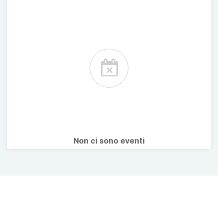
Non ci sono eventi