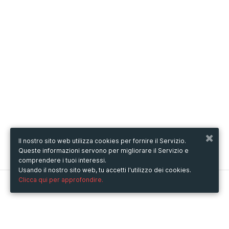
Il nostro sito web utilizza cookies per fornire il Servizio.
Queste informazioni servono per migliorare il Servizio e
comprendere i tuoi interessi.
Usando il nostro sito web, tu accetti l'utilizzo dei cookies.
Clicca qui per approfondire.
Metooo
Come funziona
Crea la tua pagina