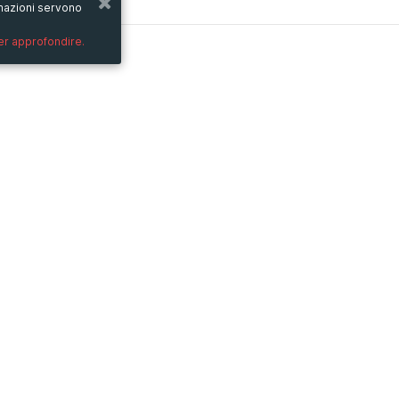
ormazioni servono
per approfondire.
Risorse
Blog
Help
Press Kit
Esplora eventi
Privacy Policy
Termini d'uso
GDPR