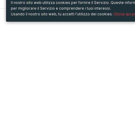
Il nostro sito web utilizza cookies per fornire il Servizio. Queste inf
per migliorare il Servizio e comprendere i tuoi interessi.
Usando il nostro sito web, tu accetti l'utilizzo dei cookies.
Clicca qui 
Metooo
Usa Metooo per
Come funziona
Fiere e Business
Crea la tua pagina
Conferenze e Congressi
Invita i contatti
Workshop e Corsi
Vendi i biglietti
Cultura
Racconta il tuo evento
Mostre e rassegne
Intrattenimento
Festival e Concerti
Non-profit
Crowdfunding
Sport
© Copyright 2013-2020 Metooo s.r.l.