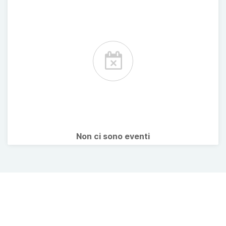
Non ci sono eventi