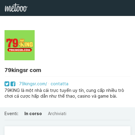
79kingsr com
79kingsr.com/
contatta
79KING là một nhà cái trực tuyến uy tín, cung cấp nhiều trò
chơi cá cược hấp dẫn như thể thao, casino và game bài.
Eventi:
In corso
Archiviati