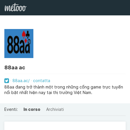
88aa ac
88aa.ac/
contatta
88aa đang trở thành một trong những cổng game trực tuyến
nổi bật nhất hiện nay tại thị trường Việt Nam.
Eventi:
In corso
Archiviati