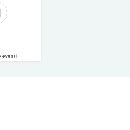
o eventi