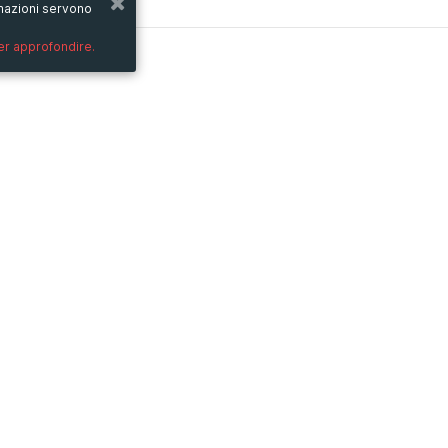
ormazioni servono
per approfondire.
Risorse
Blog
Help
Press Kit
Esplora eventi
Privacy Policy
Termini d'uso
GDPR