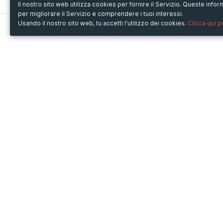
Il nostro sito web utilizza cookies per fornire il Servizio. Queste inf
per migliorare il Servizio e comprendere i tuoi interessi.
Usando il nostro sito web, tu accetti l'utilizzo dei cookies.
Clicca qui 
Metooo
Usa Metooo per
Come funziona
Fiere e Business
Crea la tua pagina
Conferenze e Congressi
Invita i contatti
Workshop e Corsi
Vendi i biglietti
Cultura
Racconta il tuo evento
Mostre e rassegne
Intrattenimento
Festival e Concerti
Non-profit
Crowdfunding
Sport
© Copyright 2013-2020 Metooo s.r.l.