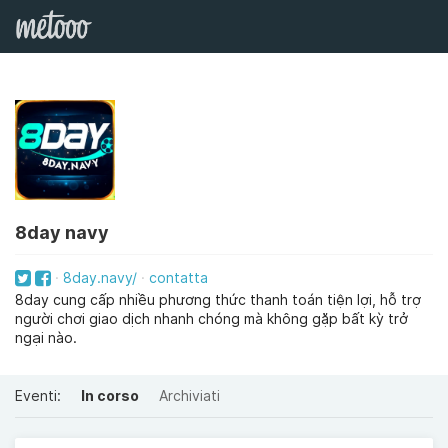
8day navy
8day.navy/
contatta
8day cung cấp nhiều phương thức thanh toán tiện lợi, hỗ trợ
người chơi giao dịch nhanh chóng mà không gặp bất kỳ trở
ngại nào.
Eventi:
In corso
Archiviati