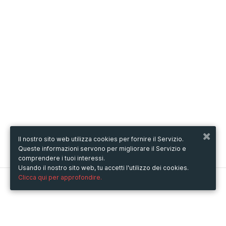
Il nostro sito web utilizza cookies per fornire il Servizio.
Queste informazioni servono per migliorare il Servizio e
comprendere i tuoi interessi.
Usando il nostro sito web, tu accetti l'utilizzo dei cookies.
Clicca qui per approfondire.
Metooo
Come funziona
Crea la tua pagina