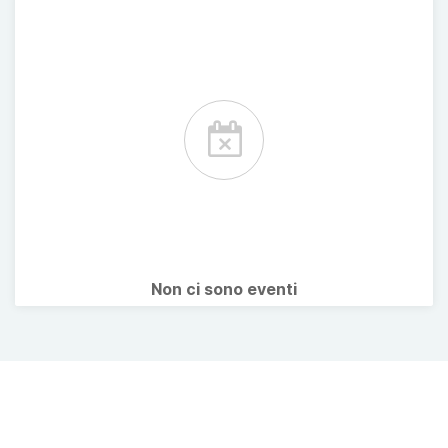
Non ci sono eventi