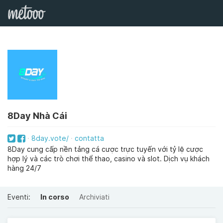
8Day Nhà Cái
8day.vote/
contatta
8Day cung cấp nền tảng cá cược trực tuyến với tỷ lệ cược
hợp lý và các trò chơi thể thao, casino và slot. Dịch vụ khách
hàng 24/7
Eventi:
In corso
Archiviati