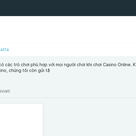
atta
 các trò chơi phù hợp với mọi người chơi khi chơi Casino Online. 
ino, chúng tôi còn gửi tặ
iviati