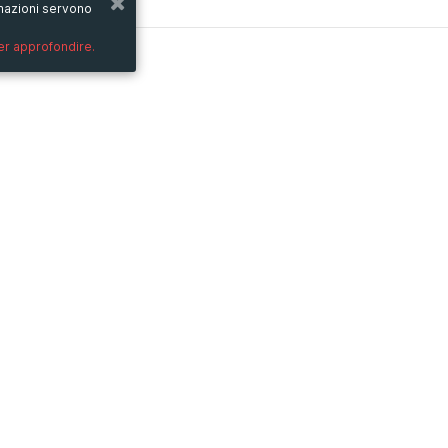
ormazioni servono
per approfondire.
Risorse
Blog
Help
Press Kit
Esplora eventi
Privacy Policy
Termini d'uso
GDPR