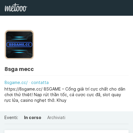
8sga mecc
8sgame.cc/
contatta
https://8sgame.cc/ 8SGAME – Cổng giải trí cực chất cho dân
chơi thứ thiệt! Nạp rút thần tốc, cá cược cực đã, slot quay
rực lửa, casino nghẹt thở. Khuy
Eventi:
In corso
Archiviati