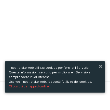
Il nostro sito web utilizza cookies per fornire il Servizio.
Queste informazioni servono per migliorare il Servizio e
comprendere i tuoi interessi.
Usando il nostro sito web, tu accetti l'utilizzo dei cookies.
Clicca qui per approfondire.
Metooo
Come funziona
Crea la tua pagina