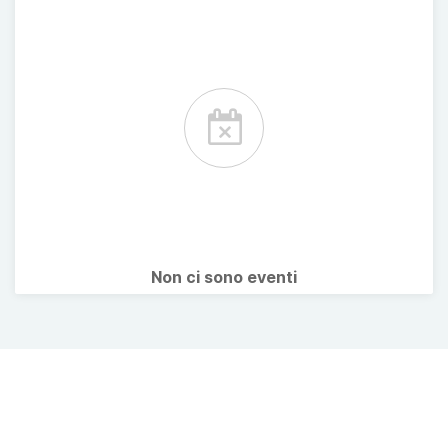
Non ci sono eventi