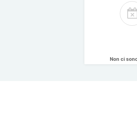
Non ci son