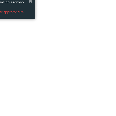
ormazioni servono
per approfondire.
Risorse
Blog
Help
Press Kit
Esplora eventi
Privacy Policy
Termini d'uso
GDPR