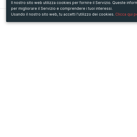
Il nostro sito web utilizza cookies per fornire il Servizio. Queste inf
per migliorare il Servizio e comprendere i tuoi interessi.
Usando il nostro sito web, tu accetti l'utilizzo dei cookies.
Clicca qui 
Metooo
Usa Metooo per
Come funziona
Fiere e Business
Crea la tua pagina
Conferenze e Congressi
Invita i contatti
Workshop e Corsi
Vendi i biglietti
Cultura
Racconta il tuo evento
Mostre e rassegne
Intrattenimento
Festival e Concerti
Non-profit
Crowdfunding
Sport
© Copyright 2013-2020 Metooo s.r.l.