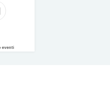
o eventi