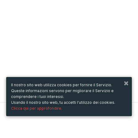
Il nostro sito web utilizza cookies per fornire il Servizio.
Queste informazioni servono per migliorare il Servizio e
comprendere i tuoi interessi.
Usando il nostro sito web, tu accetti l'utilizzo dei cookies.
Clicca qui per approfondire.
Metooo
Come funziona
Crea la tua pagina