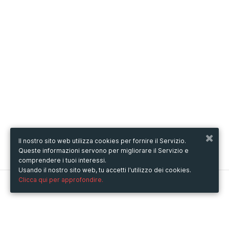
Il nostro sito web utilizza cookies per fornire il Servizio.
Queste informazioni servono per migliorare il Servizio e
comprendere i tuoi interessi.
Usando il nostro sito web, tu accetti l'utilizzo dei cookies.
Clicca qui per approfondire.
Metooo
Come funziona
Crea la tua pagina