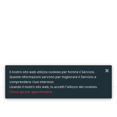
Il nostro sito web utilizza cookies per fornire il Servizio.
Queste informazioni servono per migliorare il Servizio e
comprendere i tuoi interessi.
Usando il nostro sito web, tu accetti l'utilizzo dei cookies.
Clicca qui per approfondire.
Metooo
Come funziona
Crea la tua pagina