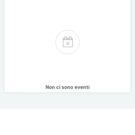
Non ci sono eventi