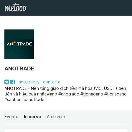
ANOTRADE
ano.trade/
contatta
ANOTRADE - Nền tảng giao dịch tiền mã hóa (VIC, USDT) tiên
tiến và hiệu quả nhất #ano #anotrade #tienaoano #tiensoano
#santiensoanotrade
Eventi:
In corso
Archiviati