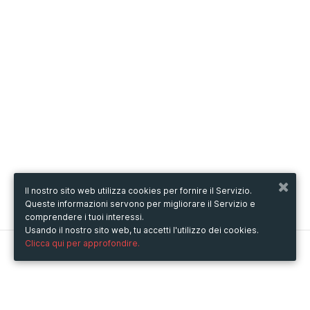
Il nostro sito web utilizza cookies per fornire il Servizio.
Queste informazioni servono per migliorare il Servizio e
comprendere i tuoi interessi.
Usando il nostro sito web, tu accetti l'utilizzo dei cookies.
Clicca qui per approfondire.
Metooo
Come funziona
Crea la tua pagina