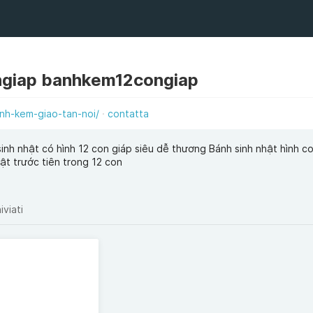
giap banhkem12congiap
nh-kem-giao-tan-noi/
contatta
inh nhật có hình 12 con giáp siêu dễ thương Bánh sinh nhật hình c
ật trước tiên trong 12 con
iviati