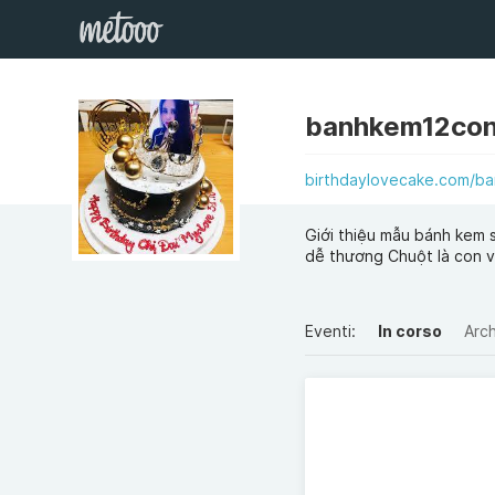
banhkem12con
birthdaylovecake.com/ba
Giới thiệu mẫu bánh kem s
dễ thương Chuột là con v
Eventi:
In corso
Arch