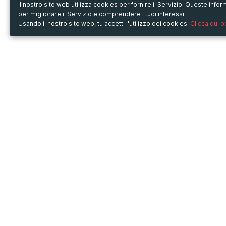
Il nostro sito web utilizza cookies per fornire il Servizio. Queste inf
per migliorare il Servizio e comprendere i tuoi interessi.
Usando il nostro sito web, tu accetti l'utilizzo dei cookies.
Clicca qui 
Metooo
Usa Metooo per
Come funziona
Fiere e Business
Crea la tua pagina
Conferenze e Congressi
Invita i contatti
Workshop e Corsi
Vendi i biglietti
Cultura
Racconta il tuo evento
Mostre e rassegne
Intrattenimento
Festival e Concerti
Non-profit
Crowdfunding
Sport
© Copyright 2013-2020 Metooo s.r.l.