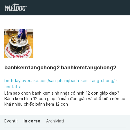
banhkemtangchong2 banhkemtangchong2
birthdaylovecake.com/san-pham/banh-kem-tang-chong/
contatta
Làm sao chọn bánh kem sinh nhật có hình 12 con giáp đẹp?
Bánh kem hình 12 con giáp là mẫu đơn giản và phổ biến nên có
khá nhiều chiếc bánh kem 12 con
Eventi:
In corso
Archiviati