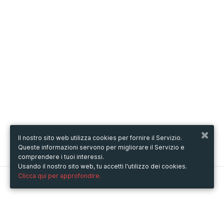
Il nostro sito web utilizza cookies per fornire il Servizio.
Queste informazioni servono per migliorare il Servizio e
comprendere i tuoi interessi.
Usando il nostro sito web, tu accetti l'utilizzo dei cookies.
Clicca qui per approfondire.
Metooo
Come funziona
Crea la tua pagina