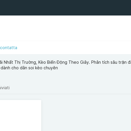
contatta
i Nhất Thị Trường, Kèo Biến Động Theo Giây. Phân tích sâu trận đ
8 dành cho dân soi kèo chuyên
iviati