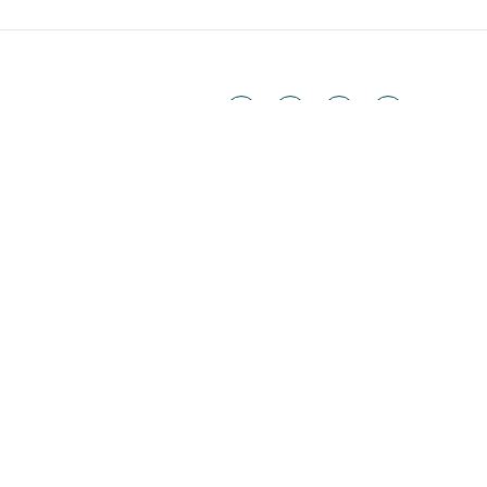
CAMBIA PAESE