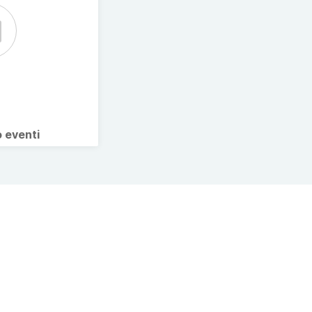
o eventi